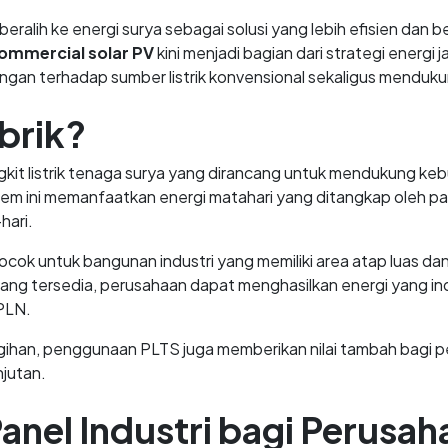
beralih ke energi surya sebagai solusi yang lebih efisien dan
ommercial solar PV
kini menjadi bagian dari strategi energ
an terhadap sumber listrik konvensional sekaligus mendukun
brik?
it listrik tenaga surya yang dirancang untuk mendukung kebu
tem ini memanfaatkan energi matahari yang ditangkap oleh pane
hari.
cok untuk bangunan industri yang memiliki area atap luas dan 
yang tersedia, perusahaan dapat menghasilkan energi yang
 PLN.
ihan, penggunaan PLTS juga memberikan nilai tambah bagi p
njutan.
anel Industri bagi Perusah