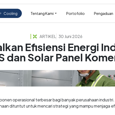
Tentang Kami
Portofolio
Pengaduan
Cooling
ARTIKEL
30 Juni 2026
kan Efisiensi Energi In
S dan Solar Panel Komer
mponen operasional terbesar bagi banyak perusahaan industri
sahaan dituntut untuk mencari strategi yang mampu menjaga e