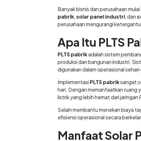
Banyak bisnis dan perusahaan mulai 
pabrik
,
solar panel industri
, dan
c
perusahaan mengurangi ketergantung
Apa Itu PLTS Pa
PLTS pabrik
adalah sistem pembangk
produksi dan bangunan industri. Sis
digunakan dalam operasional sehari-
Implementasi
PLTS pabrik
sangat co
hari. Dengan memanfaatkan ruang 
listrik yang lebih hemat dari jaringan
Selain membantu menekan biaya tag
efisiensi operasional secara berkela
Manfaat Solar P