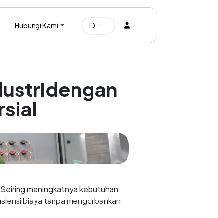
Hubungi Kami
dustridengan
sial
. Seiring meningkatnya kebutuhan
fisiensi biaya tanpa mengorbankan